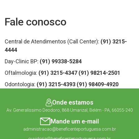
Fale conosco
Central de Atendimentos (Call Center):
(91) 3215-
4444
Day-Clinic BP:
(91) 99338-5284
Oftalmologia:
(91) 3215-4347
(91) 98214-2501
Odontologia:
(91) 3215-4393
(91) 98409-4920
Onde estamos
Av. Generalíssimo Deodoro, 868 Umarizal, Belém - PA, 66055-240
Mande um e-mail
administracao@beneficenteportuguesa.com.br
ouvidoria@beneficenteportuguesa.com.br