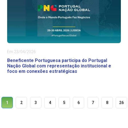
Em 23/04/2026
Beneficente Portuguesa participa do Portugal
Nação Global com representação institucional e
foco em conexões estratégicas
1
2
3
4
5
6
7
8
26