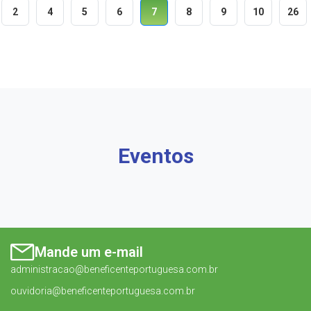
2
4
5
6
7
8
9
10
26
Eventos
Mande um e-mail
administracao@beneficenteportuguesa.com.br
ouvidoria@beneficenteportuguesa.com.br