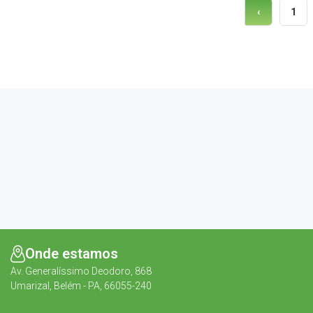
1
‹
Onde estamos
Av. Generalíssimo Deodoro, 868
Umarizal, Belém - PA, 66055-240