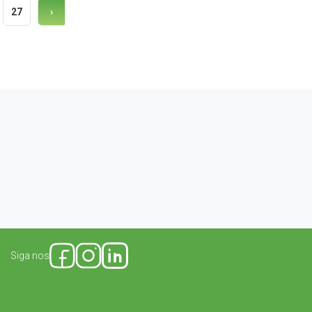
27
›
Siga nos