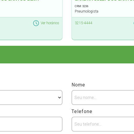
CRM: 3236
Pneumologista
Ver horários
3215-4444
Nome
Telefone