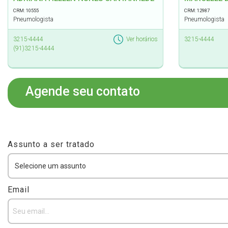
CRM: 10555
CRM: 12987
Pneumologista
Pneumologista
3215-4444
Ver horários
3215-4444
(91)3215-4444
Agende seu contato
Assunto a ser tratado
Email