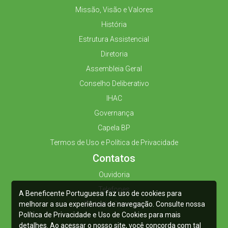
Missão, Visão e Valores
História
Estrutura Assistencial
Diretoria
Assembleia Geral
Conselho Deliberativo
IHAC
Governança
Capela BP
Termos de Uso e Política de Privacidade
Contatos
Ouvidoria
Telefones
A Beneficente Portuguesa faz uso de cookies para
melhorar a sua experiência de navegação. Consulte nossa
Trabalhe Conosco
Política de Privacidade e Uso de Cookies para mais
detalhes. Ao acessar o nosso site, você concorda com tal