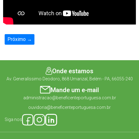
Próximo →
Onde estamos
Av. Generalíssimo Deodoro, 868 Umarizal, Belém - PA, 66055-240
Mande um e-mail
administracao@beneficenteportuguesa.com.br
ouvidoria@beneficenteportuguesa.com.br
Siga nos