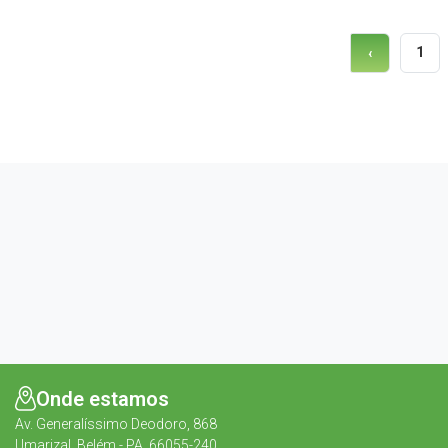
1
‹
Onde estamos
Av. Generalíssimo Deodoro, 868
Umarizal, Belém - PA, 66055-240