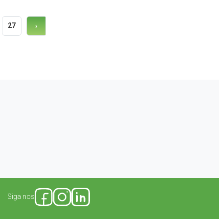
27
›
Siga nos