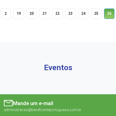
2
19
20
21
22
23
24
25
26
Eventos
Mande um e-mail
administracao@beneficenteportuguesa.com.br