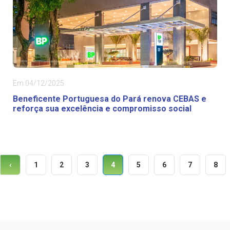
Em 04/12/2025
Beneficente Portuguesa do Pará renova CEBAS e
reforça sua excelência e compromisso social
1
2
3
4
5
6
7
8
‹