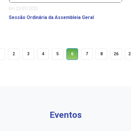
Em 22/07/2025
Sessão Ordinária da Assembleia Geral
1
2
3
4
5
6
7
8
26
2
Eventos