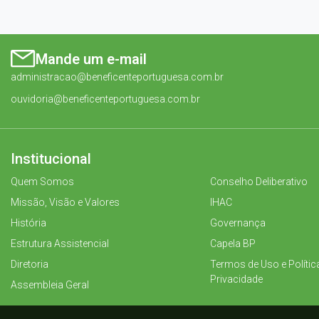
Mande um e-mail
administracao@beneficenteportuguesa.com.br
ouvidoria@beneficenteportuguesa.com.br
Institucional
Quem Somos
Conselho Deliberativo
Missão, Visão e Valores
IHAC
História
Governança
Estrutura Assistencial
Capela BP
Diretoria
Termos de Uso e Polític
Privacidade
Assembleia Geral